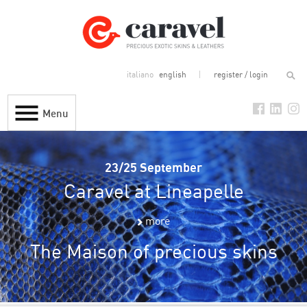
italiano
english
register / login
Menu
23/25 September
Caravel at Lineapelle
more
The Maison of precious skins