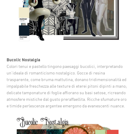
Bucolic Nostalgia
Colori tenui e pastello tingono paesaggi bucolici, interpretando
un’ideale di romanticismo nostalgico. Gocce di resina
trasparente, come bruma mattutina, donano tridimensionalità ed
impalpabile freschezza alle texture di eterei pitoni dipinti a mano;
delicate tamponature di foglie affiorano su basi setose, ricreando
atmosfere mistiche dal gusto preraffaellita. Ricche sfumature oro
e timide perlescenze argentee emergono da evanescenti nuance.