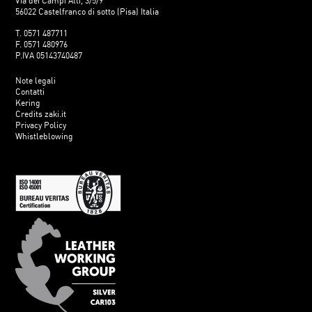
Via dei Campi Alti, 3/5/9
56022 Castelfranco di sotto (Pisa) Italia
T. 0571 487711
F. 0571 480976
P.IVA 05143740487
Note legali
Contatti
Kering
Credits zaki.it
Privacy Policy
Whistleblowing