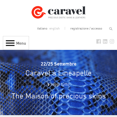
italiano
english
registrazione / accesso
Menu
22/25 Settembre
Caravel a Lineapelle
leggi tutto
The Maison of precious skins